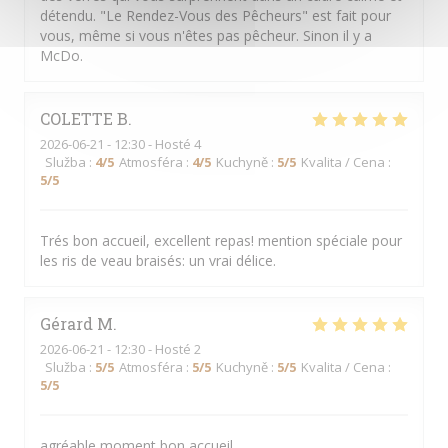
détendu. "Le Rendez-Vous des Pêcheurs" est fait pour
vous, même si vous n'êtes pas pêcheur. Sinon il y a
McDo.
COLETTE
B
2026-06-21
- 12:30 - Hosté 4
Služba
:
4
/5
Atmosféra
:
4
/5
Kuchyně
:
5
/5
Kvalita / Cena
:
5
/5
Trés bon accueil, excellent repas! mention spéciale pour
les ris de veau braisés: un vrai délice.
Gérard
M
2026-06-21
- 12:30 - Hosté 2
Služba
:
5
/5
Atmosféra
:
5
/5
Kuchyně
:
5
/5
Kvalita / Cena
:
5
/5
agréable moment bon accueil