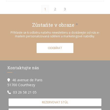
1
2
3
Zůstaňte v obraze
*
Přihlaste se k odběru našeho newsletteru a dostávejte od nás e-
mailem personalizovaná sdělení a marketingové nabídky.
ODEBÍRAT
Kontaktujte nás
46 avenue de Paris
((otevře se v novém okně))
51700 Courthiezy
03 26 58 21 05
REZERVOVAT STŮL