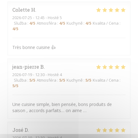
Colette
H
2026-07-25
- 12:45 - Hosté 5
Služba
:
4
/5
Atmosféra
:
4
/5
Kuchyně
:
4
/5
Kvalita / Cena
:
4
/5
Très bonne cuisine 👍
jean-pierre
B
2026-07-19
- 12:30 - Hosté 4
Služba
:
5
/5
Atmosféra
:
5
/5
Kuchyně
:
5
/5
Kvalita / Cena
:
5
/5
Une cuisine simple, bien pensée, bons produits de
saison , accords parfaits… on aime …
José
D
2026-07-19
- 12:30 - Hosté 4