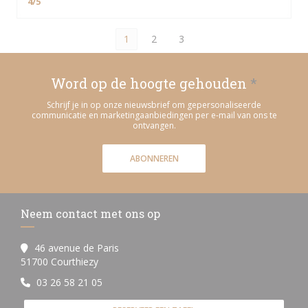
4
/5
1
2
3
Word op de hoogte gehouden
*
Schrijf je in op onze nieuwsbrief om gepersonaliseerde
communicatie en marketingaanbiedingen per e-mail van ons te
ontvangen.
ABONNEREN
Neem contact met ons op
46 avenue de Paris
((opent in een nieuw venster))
51700 Courthiezy
03 26 58 21 05