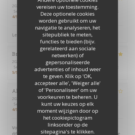
2026-07-19
- 12:30 - Gasten 4
vereisen uw toestemming.
Service
:
4
/5
Atmosfeer
:
5
/5
Keuken
:
5
/5
Kwaliteit / Prijs
:
Deze optionele cookies
4
/5
worden gebruikt om uw
navigatie te analyseren, het
sitepubliek te meten,
Les ris de veau.excellents !! La convivialité et simplicité
functies te bieden (bijv.
gerelateerd aan sociale
Brigitte
P
netwerken) of
gepersonaliseerde
2026-07-03
- 20:30 - Gasten 2
Service
:
5
/5
Atmosfeer
:
5
/5
Keuken
:
5
/5
Kwaliteit / Prijs
:
advertenties of inhoud weer
5
/5
te geven. Klik op 'OK,
accepteer alle', 'Weiger alle'
of 'Personaliseer' om uw
Alain
B
voorkeuren te beheren. U
2026-06-20
- 19:45 - Gasten 3
kunt uw keuzes op elk
Service
:
4
/5
Atmosfeer
:
4
/5
Keuken
:
4
/5
Kwaliteit / Prijs
:
4
/5
moment wijzigen door op
het cookiepictogram
linksonder op de
Vous venez au retaurant pour y manger des plats
sitepagina's te klikken.
différents de ceux que vous faites habituellement, boire