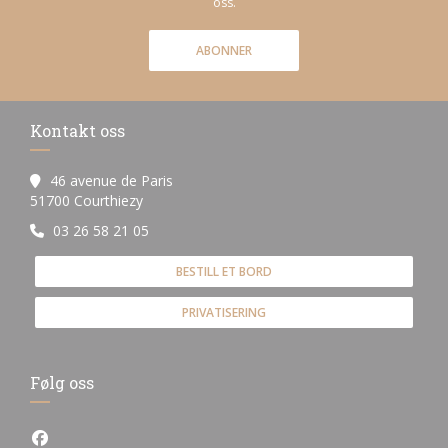
oss.
ABONNER
Kontakt oss
46 avenue de Paris
((åpner i et nytt vindu))
51700 Courthiezy
03 26 58 21 05
BESTILL ET BORD
PRIVATISERING
Følg oss
Facebook ((åpner i et nytt vindu))