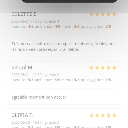
COLETTE
B
2026-06-21
- 12:30 - guests 4
service
:
4
/5
ambience
:
4
/5
menu
:
5
/5
quality_price
:
5
/5
Trés bon accueil, excellent repas! mention spéciale pour
les ris de veau braisés: un vrai délice.
Gérard
M
2026-06-21
- 12:30 - guests 2
service
:
5
/5
ambience
:
5
/5
menu
:
5
/5
quality_price
:
5
/5
agréable moment bon accueil
OLIVIA
T
2026-06-20
- 19:30 - guests 2
service
:
5
/5
ambience
:
5
/5
menu
:
5
/5
quality_price
:
5
/5