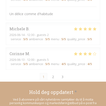
Un délice comme d'habitude
Michele
B
2026-06-14
- 12:30 - guests 2
service
:
5
/5
ambience
:
5
/5
menu
:
5
/5
quality_price
:
5
/5
Corinne
M
2026-06-13
- 12:00 - guests 5
service
:
5
/5
ambience
:
5
/5
menu
:
4
/5
quality_price
:
4
/5
1
2
3
Hold deg oppdatert
*
Ved å abonnere på vårt nyhetsbrev samtykker du til å motta
personlig kommunikasjon og markedsføringstilbud på e-post fra