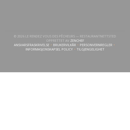
© 2026 LE RENDEZ VOUS DES PÊCHEURS — RESTAURANTNETTSTED
((ÅPNER I ET NYTT VINDU))
OPPRETTET AV
ZENCHEF
ANSVARSFRASKRIVELSE
BRUKERVILKÅR
PERSONVERNREGLER
((ÅPNER I ET NYTT VINDU))
((ÅPNER I ET NYTT VINDU))
((ÅPNER I ET NYTT VI
INFORMASJONSKAPSEL POLICY
TILGJENGELIGHET
((ÅPNER I ET NYTT VINDU))
((ÅPNER I ET NYTT VINDU)