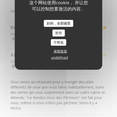
这个网站使用cookie， 并让您
可以控制想要激活的内容。
Les ris de veau.excellents !! La convivialité et simplicité
好的，全部接受
Brigitte
P
禁用
2026-07-03
- 20:30 - 来宾 2
服务
:
5
/5
氛围
:
5
/5
菜单
:
5
/5
质价比
:
5
/5
个性化
保密政策
Alain
B
undefined
2026-06-20
- 19:45 - 来宾 3
服务
:
4
/5
氛围
:
4
/5
菜单
:
4
/5
质价比
:
4
/5
Vous venez au retaurant pour y manger des plats
différents de ceux que vous faites habituellement, boire
des verres qui vous surprennent dans un cadre calme et
détendu. "Le Rendez-Vous des Pêcheurs" est fait pour
vous, même si vous n'êtes pas pêcheur. Sinon il y a
McDo.