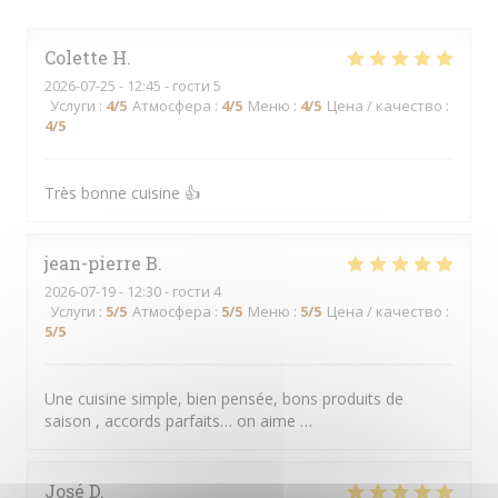
Colette
H
2026-07-25
- 12:45 - гости 5
Услуги
:
4
/5
Атмосфера
:
4
/5
Меню
:
4
/5
Цена / качество
:
4
/5
Très bonne cuisine 👍
jean-pierre
B
2026-07-19
- 12:30 - гости 4
Услуги
:
5
/5
Атмосфера
:
5
/5
Меню
:
5
/5
Цена / качество
:
5
/5
Une cuisine simple, bien pensée, bons produits de
saison , accords parfaits… on aime …
José
D