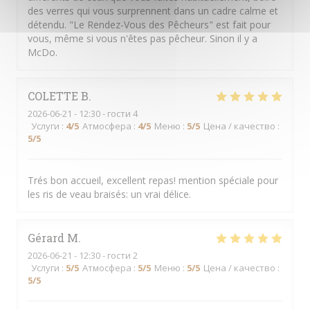
des verres qui vous surprennent dans un cadre calme et
détendu. "Le Rendez-Vous des Pêcheurs" est fait pour
vous, même si vous n'êtes pas pêcheur. Sinon il y a
McDo.
COLETTE
B
2026-06-21
- 12:30 - гости 4
Услуги
:
4
/5
Атмосфера
:
4
/5
Меню
:
5
/5
Цена / качество
:
5
/5
Trés bon accueil, excellent repas! mention spéciale pour
les ris de veau braisés: un vrai délice.
Gérard
M
2026-06-21
- 12:30 - гости 2
Услуги
:
5
/5
Атмосфера
:
5
/5
Меню
:
5
/5
Цена / качество
:
5
/5