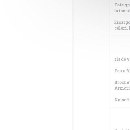
Foie gr
brioch
Escargo
céleri,
ris de 
Faux fi
Brochet
Armori
Noisett