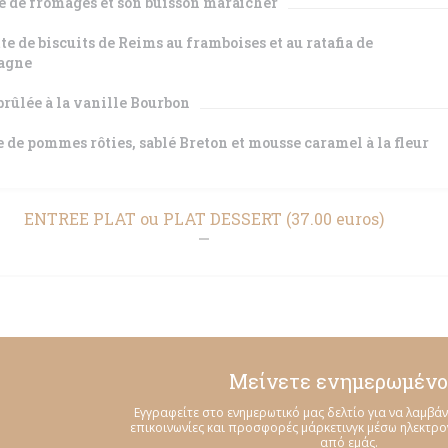
e de fromages et son buisson maraîcher
te de biscuits de Reims au framboises et au ratafia de
agne
rûlée à la vanille Bourbon
 de pommes rôties, sablé Breton et mousse caramel à la fleur
ENTREE PLAT ou PLAT DESSERT (37.00 euros)
Μείνετε ενημερωμένο
Εγγραφείτε στο ενημερωτικό μας δελτίο για να λαμβάν
επικοινωνίες και προσφορές μάρκετινγκ μέσω ηλεκτρ
από εμάς.