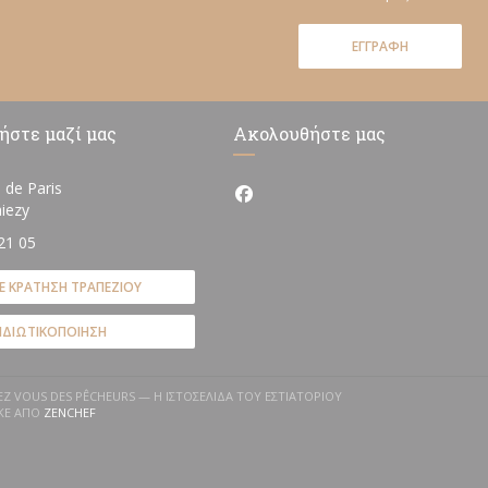
ΕΓΓΡΑΦΉ
ήστε μαζί μας
Ακολουθήστε μας
 de Paris
Facebook ((ανοίγει σε νέο πα
((ανοίγει σε νέο παράθυρο))
iezy
21 05
Ε ΚΡΆΤΗΣΗ ΤΡΑΠΕΖΙΟΎ
ΙΔΙΩΤΙΚΟΠΟΊΗΣΗ
DEZ VOUS DES PÊCHEURS — Η ΙΣΤΟΣΕΛΊΔΑ ΤΟΥ ΕΣΤΙΑΤΟΡΊΟΥ
((ΑΝΟΊΓΕΙ ΣΕ ΝΈΟ ΠΑΡΆΘΥΡΟ))
ΚΕ ΑΠΌ
ZENCHEF