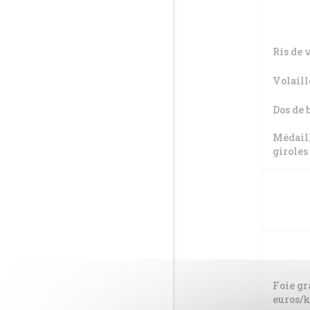
Ris de 
Volaill
Dos de 
Médaill
giroles
Foie gr
euros/k