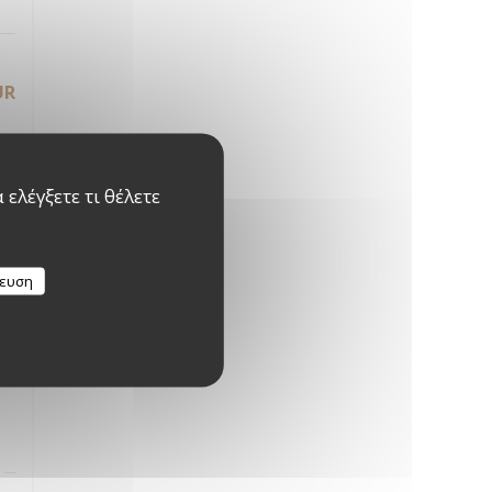
UR
UR
ελέγξετε τι θέλετε
κευση