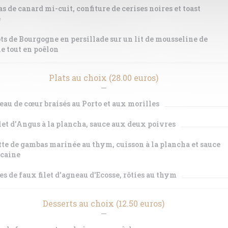
as de canard mi-cuit, confiture de cerises noires et toast
é
ts de Bourgogne en persillade sur un lit de mousseline de
 le tout en poêlon
Plats au choix (28.00 euros)
veau de cœur braisés au Porto et aux morilles
let d'Angus à la plancha, sauce aux deux poivres
te de gambas marinée au thym, cuisson à la plancha et sauce
caine
es de faux filet d'agneau d'Ecosse, rôties au thym
Desserts au choix (12.50 euros)