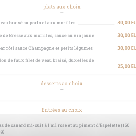
plats aux choix
30,00 E
veau braisé au porto et aux morilles
30,00 E
e de Bresse aux morilles, sauce au vin jaune
30,00 E
bar rôti sauce Champagne et petits légumes
on de faux filet de veau braisé, duxelles de
25,00 E
desserts au choix
Entrées au choix
as de canard mi-cuit à l'ail rose et au piment d'Espelette (160
g)