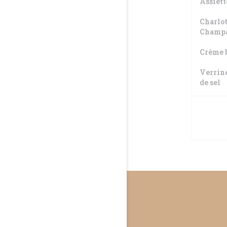
Assiett
Charlot
Champ
Crème b
Verrine
de sel