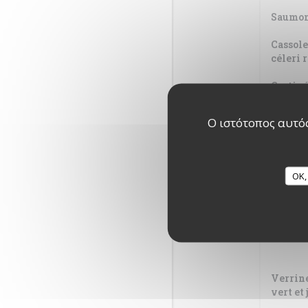
Saumon 
Cassole
céleri 
Gratiné
Noilly 
Ο ιστότοπος αυτός
OK,
Verrine
vert et 