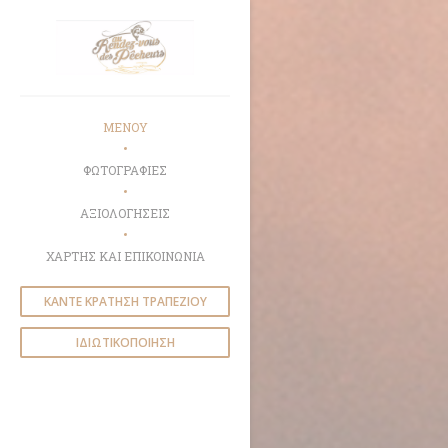
Πίνακας διαχείρισης "Μπισκότων" (Cookies)
ΜΕΝΟΎ
ΦΩΤΟΓΡΑΦΊΕΣ
ΑΞΙΟΛΟΓΉΣΕΙΣ
ΧΆΡΤΗΣ ΚΑΙ ΕΠΙΚΟΙΝΩΝΊΑ
ΚΆΝΤΕ ΚΡΆΤΗΣΗ ΤΡΑΠΕΖΙΟΎ
ΙΔΙΩΤΙΚΟΠΟΊΗΣΗ