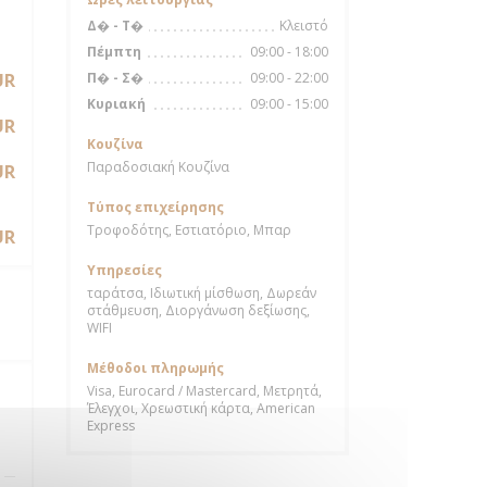
Κλειστό
Δ�
-
Τ�
09:00 - 18:00
Πέμπτη
09:00 - 22:00
UR
Π�
-
Σ�
09:00 - 15:00
Κυριακή
UR
Κουζίνα
Παραδοσιακή Κουζίνα
UR
Τύπος επιχείρησης
Τροφοδότης, Εστιατόριο, Μπαρ
UR
Υπηρεσίες
ταράτσα, Ιδιωτική μίσθωση, Δωρεάν
στάθμευση, Διοργάνωση δεξίωσης,
WIFI
Μέθοδοι πληρωμής
Visa, Eurocard / Mastercard, Μετρητά,
Έλεγχοι, Χρεωστική κάρτα, American
Express