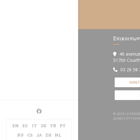
Επικοινων
46 avenue
51700 Courth
03 26 58 
ΚΆΝΤ
Facebook ((ανοίγει σε νέο παράθυρο))
© 2026 LE REN
ΔΗΜΙΟΥΡΓΉΘΗ
EN
ES
IT
DE
FR
PT
RU
CS
JA
ZH
NL