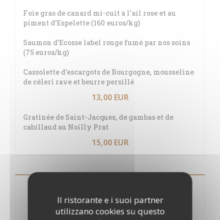
Foie gras de canard mi-cuit à l'ail rose et au
piment d'Espelette (160 euros/kg)
Saumon d'Ecosse label rouge fumé par nos soins
(75 euros/kg)
Cassolette d'escargots de Bourgogne, mousseline
de céleri rave et beurre persillé
13,00 EUR
Gratinée de Saint-Jacques, de gambas et de
cabillaud au Noilly Prat
15,00 EUR
Menu à 47.00 euros
Il ristorante e i suoi partner
utilizzano cookies su questo