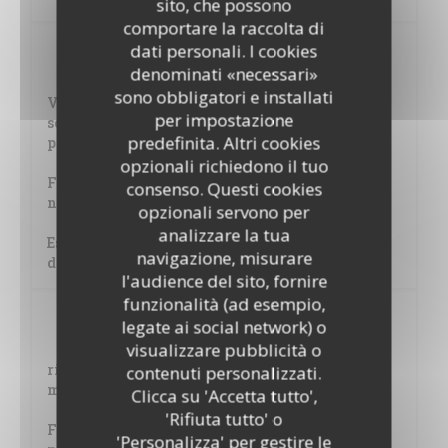
sito, che possono
comportare la raccolta di
dati personali. I cookies
Entrées au choix (12.50 euros)
denominati «necessari»
sono obbligatori e installati
Verrine guacamole, tartare de thon façon "côte
per impostazione
sous le vent", citron vert et jus de fruit de la
predefinita. Altri cookies
passion
opzionali richiedono il tuo
Foie gras de canard mi-cuit, confiture de cerises
consenso. Questi cookies
noires et toast brioché
opzionali servono per
analizzare la tua
Escargots de Bourgogne en persillade sur un lit
navigazione, misurare
de mousseline de céleri, le tout en poêlon
l'audience del sito, fornire
funzionalità (ad esempio,
Plats au choix (28.00 euros)
legate ai social network) o
visualizzare pubblicità o
ris de veau de cœur braisés au Porto et aux
contenuti personalizzati.
morilles
Clicca su 'Accetta tutto',
'Rifiuta tutto' o
Faux filet d'Angus à la plancha, sauce aux deux
'Personalizza' per gestire le